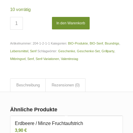
10 vorrätig
In den Warenkorb
Artikelnummer:
204-1-2-1-1
Kategorien:
BIO-Produkte
,
BIO-Senf
,
Bsundrigs
,
Lebensmittel
,
Senf
Schlagwörter:
Geschenke
,
Geschenke-Set
,
Grillparty
,
Mitbringsel
,
Senf
,
Senf-Variationen
,
Valentinstag
Beschreibung
Rezensionen (0)
Ähnliche Produkte
Erdbeere / Minze Fruchtaufstrich
3,90
€